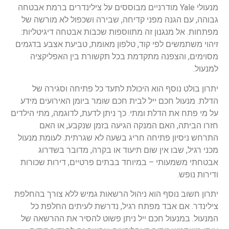
מנעולי Yale מודרניים מבוססים על צילינדרים ברמת אבטחה
גבוהה, עם הגנה מפני קדיחה, שבירה ושכפול לא מורשה של
מפתחות. אל מנגנון זה מתווספות שכבות אבטחה דיגיטליות:
זיהוי משתמשים לפי קוד, טלפון מאומת, טביעת אצבע בדגמים
מסוימים, והצפנה מתקדמת בכל תקשורת בין האפליקציה
למנעול.
יתרון בולט נוסף הוא היכולת לתעד כל פתיחה וסגירה של
הדלת. מנעול חכם ייל לבית חכם שומר ביומן האירועים מידע
על מי פתח את הדלת ומתי. כך ניתן לדעת, לדוגמה, מתי הילדים
חזרו הביתה, האם המנקה הגיעה בזמן שנקבע, או האם
התרחש ניסיון פתיחה חריג בשעה לא שגרתית. לעומת מנעול
מכני רגיל, שבו אין שום תיעוד או בקרה, מדובר בשדרוג
אבטחתי משמעותי – במיוחד בבתים פרטיים, דירות שכורות
ודירות נופש.
יתרון חשוב נוסף הוא ניהול הרשאות גמיש ללא צורך בהחלפת
צילינדר. אם אבד מפתח רגיל, נדרשת לעיתים החלפת כל
המנעול. במנעול חכם ייל ניתן פשוט להסיר את ההרשאה של