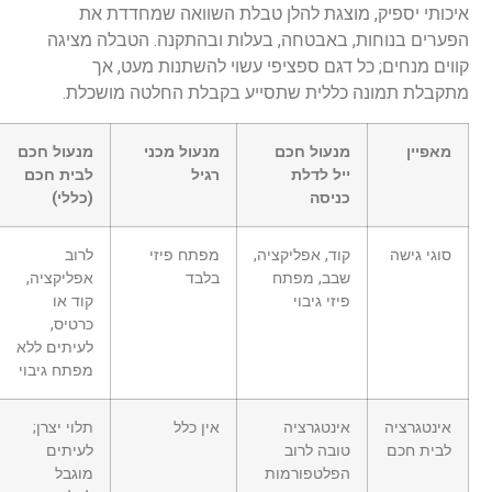
איכותי יספיק, מוצגת להלן טבלת השוואה שמחדדת את
הפערים בנוחות, באבטחה, בעלות ובהתקנה. הטבלה מציגה
קווים מנחים; כל דגם ספציפי עשוי להשתנות מעט, אך
מתקבלת תמונה כללית שתסייע בקבלת החלטה מושכלת.
מאפיין
מנעול חכם
מנעול מכני
מנעול חכם
ייל לדלת
רגיל
לבית חכם
כניסה
(כללי)
סוגי גישה
קוד, אפליקציה,
מפתח פיזי
לרוב
שבב, מפתח
בלבד
אפליקציה,
פיזי גיבוי
קוד או
כרטיס,
לעיתים ללא
מפתח גיבוי
אינטגרציה
אינטגרציה
אין כלל
תלוי יצרן;
לבית חכם
טובה לרוב
לעיתים
הפלטפורמות
מוגבל