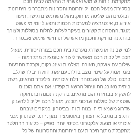
מתקדמת, נוחות שימוש ואפשרויות התאמה לבית חכם.
בסקירת מנעול חכם ייל יתרונות וחסרונות מתברר כי היתרונות
הבולטים הם שליטה מרחוק, ניהול משתמשים וגישה, תיעוד
אירועים, אינטגרציה למערכות חכמות ותפעול יומיומי פשוט.
מנגד, החסרונות קשורים בעיקר לעלות, לתלות בסוללות ולצורך
בהתקנה מדויקת ותכנון מראש של תרחישי שימוש ואבטחה.
למי שבונה או משדרג מערכת בית חכם בצורה יסודית, מנעול
חכם ייל לבית חכם מאפשר ליצור אוטומציות מתקדמות –
שילוב עם אזעקה, תאורה, מצלמות ואינטרקום, וקבלת התרעות
בזמן אמת על שינויי מצב בדלת. עם זאת, הוא חייב להשתלב
בתכנון כולל של האבטחה: דלת איכותית, צילינדר מתאים, רשת
ביתית מאובטחת וניהול הרשאות קפדני. אם אתם מוכנים
להשקיע בבחירת דגם מתאים, בהתקנה נכונה ובתחזוקה
שוטפת של סוללות ועדכוני תוכנה, מנעול חכם ייל יכול להעניק
שדרוג משמעותי הן בנוחות והן בביטחון. במקרים שבהם
התקציב מוגבל או הצורך באוטומציה נמוך, ייתכן שפתרון מכני
איכותי או מנעול אלקטרוני בסיסי יותר יספיק – כל עוד ההחלטה
מתקבלת מתוך היכרות עם היתרונות והחסרונות של כל