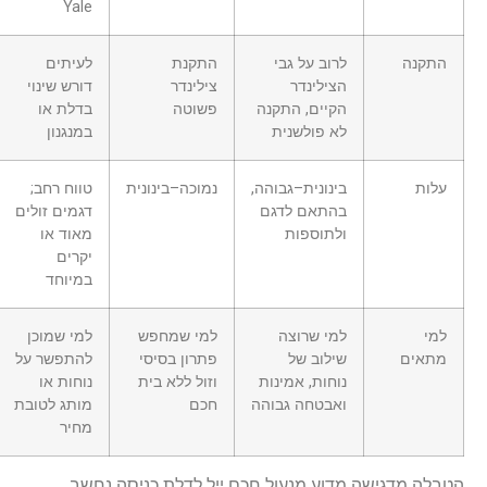
Yale
התקנה
לרוב על גבי
התקנת
לעיתים
הצילינדר
צילינדר
דורש שינוי
הקיים, התקנה
פשוטה
בדלת או
לא פולשנית
במנגנון
עלות
בינונית–גבוהה,
נמוכה–בינונית
טווח רחב;
בהתאם לדגם
דגמים זולים
ולתוספות
מאוד או
יקרים
במיוחד
למי
למי שרוצה
למי שמחפש
למי שמוכן
מתאים
שילוב של
פתרון בסיסי
להתפשר על
נוחות, אמינות
וזול ללא בית
נוחות או
ואבטחה גבוהה
חכם
מותג לטובת
מחיר
הטבלה מדגישה מדוע מנעול חכם ייל לדלת כניסה נחשב