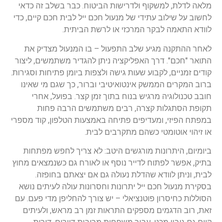
מלאה לדלת, למשקוף ולדרישות הביטוח. כבר בשלב זה כדאי
לחשוב על שילוב עתידי של מנעול חכם ייל לבית חכם קיים, כדי
לוודא התאמה לבקר המרכזי או לרשת הביתית.
לאחר ההתקנה מגיע שלב התפעול – בו המנעול מצדיק את
התואר "חכם". דרך האפליקציה ניתן להגדיר משתמשים, ליצור
קודים זמניים, לקבוע שעות גישה ולצפות ביומן פתיחות וסגירות.
ברוב המקרים הממשק אינטואיטיבי וברור, כך שגם מי שאינו
חובב טכנולוגיה מרגיש בנוח בתוך זמן קצר. בפועל, אחרי
תקופת הסתגלות קצרה, רבים משתמשים הרבה פחות
במפתח הפיזי, ומעדיפים פתיחה באמצעות הטלפון, קוד מספרי
או זיהוי אוטומטי כשהם מתקרבים לבית.
ביומיום, היתרונות מורגשים היטב: לא צריך לחפש מפתחות
בתיק, אפשר לפתוח לדייר נוסף או לאורח גם כשנמצאים מחוץ
לבית, וניתן לוודא שהדלת נעולה גם אם יצאתם בחופזה.
בסקירת מנעול חכם ייל יתרונות וחסרונות עולה לעיתים נושא
הסוללות כחיסרון פוטנציאלי – יש צורך להחליפן מדי פעם. עם
זאת, רוב הדגמים מספקים התראות זמן רב מראש, ולעיתים