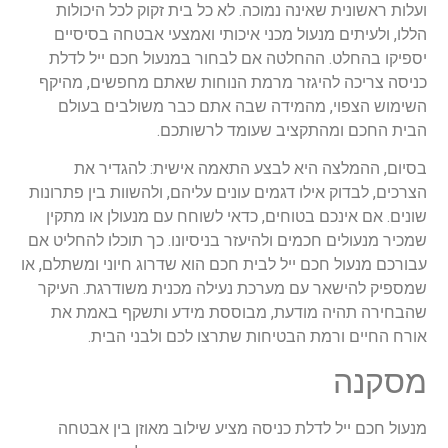
ועלות ראשונית שאינה נמוכה. לא כל בית זקוק לכל היכולות
הללו, ולעיתים מנעול מכני איכותי ואמצעי אבטחה בסיסיים
יספיקו בהחלט. ההחלטה אם לבחור במנעול חכם ייל לדלת
כניסה צריכה להיגזר מרמת הנוחות שאתם מחפשים, מהיקף
השימוש הצפוי, מהמידה שבה אתם כבר משולבים בעולם
הבית החכם ומהתקציב שעומד לרשותכם.
בסיום, ההמלצה היא לבצע התאמה אישית: להגדיר את
הצרכים, לבדוק אילו דגמים עונים עליהם, ולהשוות בין פתרונות
שונים. אם אינכם בטוחים, כדאי לשוחח עם מנעולן או מתקין
שמכיר מנעולים חכמים ולהיעזר בניסיונו. כך תוכלו להחליט אם
עבורכם מנעול חכם ייל לבית חכם הוא שדרוג חיוני ומשתלם, או
שמספיק להישאר עם מערכת נעילה מכנית משודרגת. העיקר
שהבחירה תהיה מודעת, מבוססת מידע ותשקף באמת את
אורח החיים ורמת הבטיחות שתרצו לכם ולבני הבית.
מסקנה
מנעול חכם ייל לדלת כניסה מציע שילוב מאוזן בין אבטחה