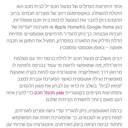
אחד היתרונות הגדולים של מנעול חכם ייל לבית חכם הוא
היכולת להשתלב באקוסיסטם רחב של מוצרים חכמים. ברוב
הדגמים ניתן לחבר את המנעול לרכזות בית חכם פופולריות,
כגון Apple HomeKit, Google Home או מערכות ייעודיות של
חברות אבטחה. כך ניתן להגדיר תרחישים אוטומטיים: פתיחת
הדלת תדליק את התאורה במסדרון, תפעיל את המזגן או תכבּה
אזעקה – באופן אוטומטי ומסונכרן.
רבים משלבים מנעול חכם ייל לדלת כניסה יחד עם מצלמת
וידאו־דלת, מה שמאפשר לראות מי עומד בכניסה ולפתוח לו
מרחוק דרך האפליקציה. אינטגרציה עם לוחות בקרה ואזעקות
מאפשרת נעילה אוטומטית כאשר המערכת עוברת למצב
"מחוץ לבית". בשלב זה כדאי גם לבחון את מגוון הדגמים
והפתרונות הקיימים בקטגוריית
yale מנעול חכם
כדי להבין איזה
דגם תואם ביותר לתשתית הביתית שלכם.
ברמת האוטומציה, ניתן להגדיר קודי גישה זמניים לאורחים,
לצוות ניקיון או לטכנאים, כך שהמערכת תזהה את המשתמש
ותתעד כניסה ויציאה ביומן האירועים. אינטגרציה עם שירותי ענן