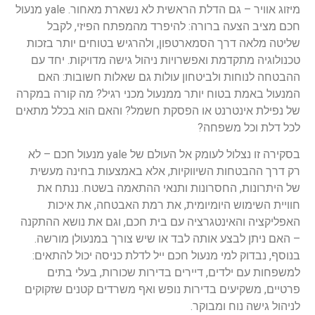
מיזוג אוויר – גם הדלת הראשית לא נשארת מאחור. yale מנעול
חכם מציב הצעה ברורה: להיפרד מהמפתח הפיזי, לקבל
שליטה מלאה דרך הסמארטפון, ולהרגיש בטוחים יותר בזכות
טכנולוגיה מתקדמת ואפשרויות ניהול גישה מדויקות. יחד עם
ההבטחה לנוחות ולביטחון עולות גם שאלות חשובות: האם
המנעול באמת בטוח יותר ממנעול מכני רגיל? מה קורה במקרה
של נפילת אינטרנט או הפסקת חשמל? והאם הוא בכלל מתאים
לכל דלת וכל משפחה?
בסקירה זו נצלול לעומק אל העולם של yale מנעול חכם – לא
רק דרך ההבטחות השיווקיות, אלא באמצעות בחינה מעשית
של היתרונות, החסרונות ותנאי ההתאמה בשטח. ננתח את
חוויית השימוש היומיומית, את רמת האבטחה, את איכות
האפליקציה והאינטגרציה עם בית חכם, וגם את נושא ההתקנה
– האם ניתן לבצע אותה לבד או שיש צורך במנעולן מורשה.
בנוסף, נבדוק למי מנעול חכם ייל לדלת כניסה יכול להתאים:
למשפחות עם ילדים, דיירים בדירות שכורות, בעלי בתים
פרטיים, משקיעים בדירות נופש ואף משרדים קטנים שזקוקים
לניהול גישה נוח ומבוקר.