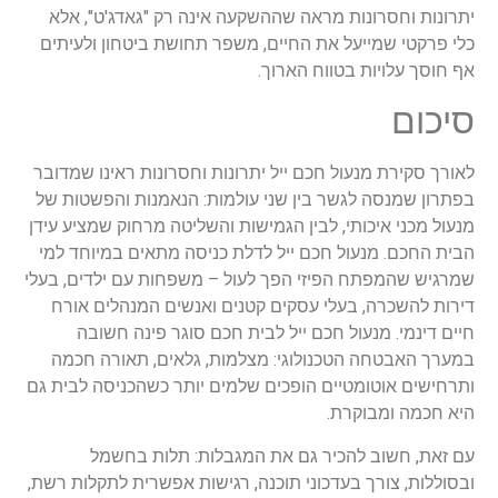
יתרונות וחסרונות מראה שההשקעה אינה רק "גאדג'ט", אלא
כלי פרקטי שמייעל את החיים, משפר תחושת ביטחון ולעיתים
אף חוסך עלויות בטווח הארוך.
סיכום
לאורך סקירת מנעול חכם ייל יתרונות וחסרונות ראינו שמדובר
בפתרון שמנסה לגשר בין שני עולמות: הנאמנות והפשטות של
מנעול מכני איכותי, לבין הגמישות והשליטה מרחוק שמציע עידן
הבית החכם. מנעול חכם ייל לדלת כניסה מתאים במיוחד למי
שמרגיש שהמפתח הפיזי הפך לעול – משפחות עם ילדים, בעלי
דירות להשכרה, בעלי עסקים קטנים ואנשים המנהלים אורח
חיים דינמי. מנעול חכם ייל לבית חכם סוגר פינה חשובה
במערך האבטחה הטכנולוגי: מצלמות, גלאים, תאורה חכמה
ותרחישים אוטומטיים הופכים שלמים יותר כשהכניסה לבית גם
היא חכמה ומבוקרת.
עם זאת, חשוב להכיר גם את המגבלות: תלות בחשמל
ובסוללות, צורך בעדכוני תוכנה, רגישות אפשרית לתקלות רשת,