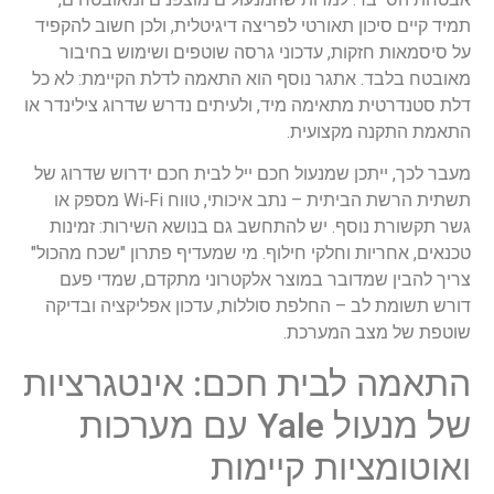
תמיד קיים סיכון תאורטי לפריצה דיגיטלית, ולכן חשוב להקפיד
על סיסמאות חזקות, עדכוני גרסה שוטפים ושימוש בחיבור
מאובטח בלבד. אתגר נוסף הוא התאמה לדלת הקיימת: לא כל
דלת סטנדרטית מתאימה מיד, ולעיתים נדרש שדרוג צילינדר או
התאמת התקנה מקצועית.
מעבר לכך, ייתכן שמנעול חכם ייל לבית חכם ידרוש שדרוג של
תשתית הרשת הביתית – נתב איכותי, טווח Wi‑Fi מספק או
גשר תקשורת נוסף. יש להתחשב גם בנושא השירות: זמינות
טכנאים, אחריות וחלקי חילוף. מי שמעדיף פתרון "שכח מהכול"
צריך להבין שמדובר במוצר אלקטרוני מתקדם, שמדי פעם
דורש תשומת לב – החלפת סוללות, עדכון אפליקציה ובדיקה
שוטפת של מצב המערכת.
התאמה לבית חכם: אינטגרציות
של מנעול Yale עם מערכות
ואוטומציות קיימות