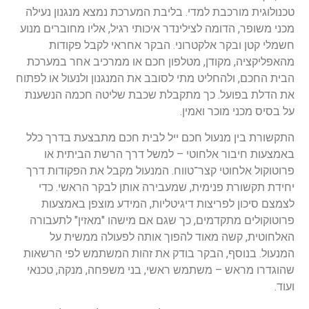
טכנולוגית מורכבת למדי. בליבת המערכת נמצא מנגנון נעילה
מכני משופר, הדומה לצילינדר איכותי רגיל, אליו מחוברים מנוע
חשמלי קטן ובקר אלקטרוני. הבקר אחראי לקבל פקודות
מהאפליקציה, מקודן, מטלפון חכם או ממרכיב אחר במערכת
הבית החכם, ולהחליט מתי לסובב את המנגנון ולנעול או לפתוח
את הדלת בפועל. כך מתקבלת שכבת שליטה חכמה הנשענת
על בסיס מכני מוכר ואמין.
התקשורת בין מנעול חכם ייל לבית חכם מתבצעת בדרך כלל
באמצעות חיבור אלחוטי – למשל דרך הרשת הביתית או
פרוטוקול אלחוטי קצר־טווח. המנעול מקבל את הפקודות דרך
יחידת תקשורת פנימית, שמעבירה אותן לבקר הראשי. כדי
לצמצם סיכון לפריצות דיגיטליות, המידע מוצפן באמצעות
פרוטוקולים מתקדמים, כך שגם אם מישהו "מאזין" לתעבורה
האלחוטית, קשה מאוד להפוך אותה לפעולה ממשית על
המנעול. בנוסף, הבקר בודק את זהות המשתמש לפי הרשאות
שהוגדרו מראש – משתמש ראשי, בני משפחה, מנקה, טכנאי
ועוד.