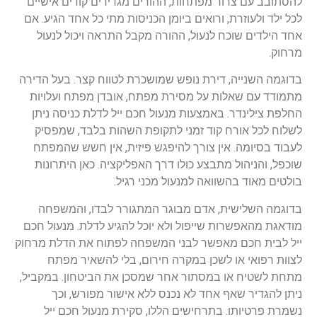
להסתובב עם צרור מפתחות, ההורים מגדירים קודים אישיים
לכל ילד ולעוזרת, ורואים ביומן הכניסות מתי כל אחד הגיע. אם
אחד הילדים שוכח לנעול, ההורה מקבל התראה ויכול לנעול
מרחוק.
בדוגמה השנייה, דירת נופש שמושכרת לטווח קצר. בעל הדירה
מתמודד עם שאלות על מסירת מפתח, אובדן מפתח ועלויות
החלפת צילינדר. באמצעות מנעול חכם ייל לדלת כניסה ניתן
לשלוח לכל אורח קוד זמני לתקופת השהות בלבד, שמפסיק
לעבוד בסיומה. אין צורך להיפגש פיזית, אין חשש שהמפתח
שוכפל, והניהול מתבצע כולו דרך האפליקציה. כאן היתרונות
בולטים מאוד בהשוואה למנעול מכני רגיל.
בדוגמה השלישית, אדם מבוגר המתגורר לבדו, והמשפחה
מודאגת מהאפשרות שייפול ולא יוכל להגיע לדלת. מנעול חכם
ייל לבית חכם מאפשר לבני המשפחה לפתוח את הדלת מרחוק
לצוות רפואי או לשכן במקרה חירום, בלי להשאיר מפתח
מתחת לשטיח או במסתור אחר שמסכן את הביטחון. במקביל,
ניתן להגדיר שאף אחד לא נכנס ללא אישור מפורש, וכך
נשמרת פרטיותו. בתרחישים הללו, סקירת מנעול חכם ייל