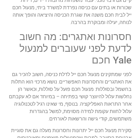
קיים גם גיבוי מכני. עבור משפחות מרובות דיירים, דירות
שכורות או בתים עם כניסה נפרדת למשרד ביתי, מנעול חכם
ייל לבית חכם משנה את שגרת הכניסה והיציאה והופך אותה
לנוחה, יעילה ומבוקרת בהרבה.
חסרונות ואתגרים: מה חשוב
לדעת לפני שעוברים למנעול
Yale חכם
לפני שמתקינים מנעול חכם ייל לדלת כניסה, חשוב להכיר גם
את האתגרים והחסרונות האפשריים. נושא מרכזי הוא התלות
בחשמל ובסוללות: מנעול חכם פועל על סוללות, וכאשר הן
נחלשות עלול להיווצר קושי בפתיחה – במיוחד אם לא עקבתם
אחר התראות האפליקציה. בנוסף, מי שאינו רגיל לטכנולוגיה
עלול לחוות עקומת למידה מסוימת, למשל בהגדרות
משתמשים, קודי גישה והרשאות לאורחים.
סקירת מנעול חכם ייל יתרונות וחסרונות מעלה גם את סוגיית
אבטחת הסייבר. למרות שהמנעולים מוצפנים ומאובטחים,