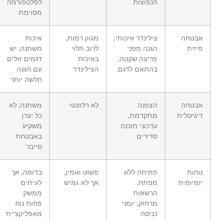
הנפוצות
לפלטפורמה
מסוימת
אבטחה
צילינדר איכותי,
מגוון רמות,
איכות
פיזית
הגנה מפני
לרוב תלוי
משתנה; יש
פריצה שקטה,
באיכות
דגמים זולים
בהתאם לדגם
הצילינדר
עם הגנה
חלשה יותר
אבטחה
הצפנה
לא רלוונטי
משתנה; לא
דיגיטלית
מתקדמת,
כל יצרן
עדכוני תוכנה
משקיע
סדירים
באבטחת
סייבר
נוחות
פתיחה ללא
פשוט ואמין,
בדומה, אך
יומיומית
מפתח,
אך לא גמיש
לעיתים
הרשאות
ממשק
מרחוק, יומני
פחות נוח
כניסה
מאפליקציית