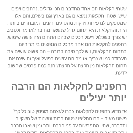
שטחי חקלאות הם אחד מהדברים הכי גדולים, נרחבים ויפים
שיש. שטחי חקלאות נמצאים גם בארץ וגם בעולם, והם אלו
שמספקים לנו פירות וירקות מהסוגים והזנים המובחרים ביותר.
היות והחקלאות היא תחום גדול שנשאר מחובר לאדמה ולטבע,
יש צורך בשכלול וייעול הכלים שבהם התחום הזה עושה שימוש.
רחפנים לחקלאות הם אחד מהכלים הנפוצים ביותר היום
בתחום החקלאות, ויש לכך סיבה ברורה – הם פשוט עושים את
העבודה כמו שצריך. אז מה הם עושים בפועל ואיך זה שינה את
תחום החקלאות מן הקצה אל הקצה? הנה כמה פרטים שחשוב
לדעת.
רחפנים לחקלאות הם הרבה
יותר יעילים
אז מדוע רחפנים לחקלאות צברו לעצמם מוניטין טוב כל כך?
פשוט מאוד – הם החליפו שיטות רבות ונושנות של השקייה
והדברה, שהיו מתפרשות על פני הרבה יותר זמן ושאבו הרבה
יותר משאבים. לעומת זאת, רחפנים לחקלאות יכולים לבצע