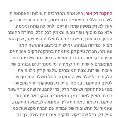
התקנת דק אורן
היא אחת מהדרכים היעילות והאסתטיות
לשדרוג חללים חיצוניים כמו גינות, מרפסות ובריכות. דק
אורן לא רק מספק פתרון פרקטי להליכה נוחה ונעימה,
אלא גם מוסיף נופך טבעי ומזמין לכל חלל. בחירת החומר
הנכון, כמו אורן, היא קריטית להצלחת הפרויקט, שכן הוא
מציע עמידות גבוהה, גמישות בעיצוב והרגשה חמה
ונעימה.
חברת טייק דק מתמחה בהתקנת דקים איכותיים,
ובפרט דקי אורן. החברה מציעה מגוון רחב של פתרונות
מותאמים אישית, תוך שמירה על סטנדרטים גבוהים של
איכות ושירות. צוות המומחים של טייק דק מלווה את
הלקוח בכל שלב של ההתקנה, החל משלב התכנון ועד
לסיום ההתקנה. בנוסף, טייק דק מספקת ייעוץ מקצועי
בנוגע לתחזוקה ושימור הדק, כדי להבטיח שהמוצר יישאר
במצב מצוין לאורך זמן. במאמר זה נסקור את יתרונות
התקנת דק אורן, את התהליך המומלץ לביצוע ההתקנה,
ונעמוד על החשיבות של עבודה עם חברה מקצועית כמו
טייק דק. ככל שהביקוש לדקים איכותיים עולה, כך גם