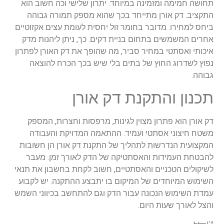
תחושה חמימה ומזמינה במיוחד. יתרון שלישי וכה חשוב הוא
התקציב. דק אורן מתייחד בכך שהוא מספק תמורה גבוהה
ביחס למחירו. מדובר בחומר זול יחסית לעומת עצים אקזוטיים
אחרים המשמשים בתחום בניית דקים. כך, ניתן ליהנות מדק
איכותי ואסתטי במחיר סביר, מה שהופך את דק האורן לפתרון
נפוץ לשדרוג החוץ של בתים בלי שיש בכך הכרח להוצאה
גבוהה.
תכנון והתקנת דק אורן
דק אורן הוא פתרון מצוין לגינות, מרפסות וחצרות, המספק
משטח חיצוני אסתטי ועמיד. ההתאמה המדויקת והעבודה
המקצועית הנדרשות לתהליך של התקנת דק אורן הן חשובות
להבטחת העמידות והאסתטיקה של הדק לאורך זמן. מעבר
לשיקולים הטכניים והאסתטיים, חשוב לקחת בחשבון את תנאי
השימוש המיוחדים של המיקום בו יתבצע ההתקנה. יש לקבוע
עמדת השימוש הנכונה עבור הדק וגם להתחשב בכיווני השמש
והצל לאורך שעות היום.