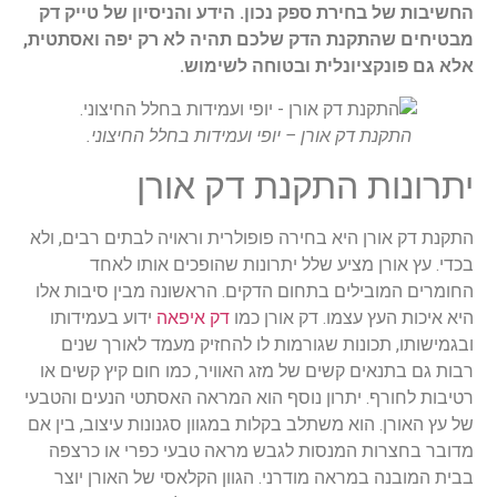
החשיבות של בחירת ספק נכון. הידע והניסיון של טייק דק
מבטיחים שהתקנת הדק שלכם תהיה לא רק יפה ואסתטית,
אלא גם פונקציונלית ובטוחה לשימוש.
התקנת דק אורן – יופי ועמידות בחלל החיצוני.
יתרונות התקנת דק אורן
התקנת דק אורן היא בחירה פופולרית וראויה לבתים רבים, ולא
בכדי. עץ אורן מציע שלל יתרונות שהופכים אותו לאחד
החומרים המובילים בתחום הדקים. הראשונה מבין סיבות אלו
היא איכות העץ עצמו. דק אורן כמו
דק איפאה
ידוע בעמידותו
ובגמישותו, תכונות שגורמות לו להחזיק מעמד לאורך שנים
רבות גם בתנאים קשים של מזג האוויר, כמו חום קיץ קשים או
רטיבות לחורף. יתרון נוסף הוא המראה האסתטי הנעים והטבעי
של עץ האורן. הוא משתלב בקלות במגוון סגנונות עיצוב, בין אם
מדובר בחצרות המנסות לגבש מראה טבעי כפרי או כרצפה
בבית המובנה במראה מודרני. הגוון הקלאסי של האורן יוצר