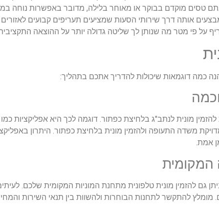
ם טסים מוקדם בבוקר או מאוחר בלילה, מדובר באפשרות נוחה במיוח
צעים אותה דרך שירותי הסעות שמציעים תעריפים קבועים לאזורים ש
ף על פי מטר מה שנותן לך שליטה גדולה יותר על ההוצאה התקציבית.
ית
הנה כמה דוגמאות שיכולות להדריך אתכם בתהליך:
כמה
הזמין מונית לנתב"ג בלחיצת כפתור. דוגמה לכך היא אפליקציות כמו ג
דויקת משדה התעופה ולהזמין מונית בלחיצת כפתור. היתרון באפליקצ
ן אמת.
 המקומית
תן גם להזמין מונית טלפונית מתחנת המוניות המקומית שלכם. לעיתי
ים. מומלץ להתקשר לתחנות הבוחרות ולהשוות בין תנאי השירות והמח