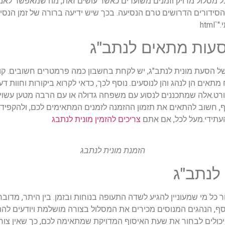
לקבל מסלול מדויק וזמנים משוערים כאשר עושים זאת, מה שמאפשר לאנש
סידורים הדרושים טרם הנסיעה. בכך שיש ידיעה ברורה של זמן הנס
ht
סעות מתאים לנתב"ג
ל הסעת מונית לנתב"ג, יש לקחת בחשבון כמה פרמטרים חשובים. קוד
 מתאים הן לנהג והן לנוסעים. נוסף לכך, כדאי לקרוא ביקורות וחוות 
.אלה שמתכננים לנסוע עם משפחה גדולה או עם הרבה מטען עשויים ל
סף, חשוב להתאים את תזמון ההזמנה לזמנים המתאימים לכם, ולהקפי
העתידי.מעל לכל, אם אתם
צריכים להזמין מונית לנתבג
הזמנת מונית לנתבג
 לנתב"ג
 כל מי שמעוניין להגיע לשדה התעופה בנוחות ובזמן. בין היתר, מדוב
ף, הנהגים המנוסים מכירים את המסלול בצורה מושלמת ויודעים להת
יכולים לבחור את שעת האיסוף המדויקת שמתאימה לכם, כך שאין צור