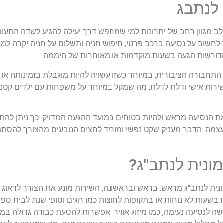
 לנתבג
לב מגוון רחב של יתרונות למי שמחפש דרך יעילה להגיע לשדה התעופ
חשוב על נסיעה ברכב פרטי, חיפוש חניה ותשלום על חניה יקרה למשך
דורשות הגעה בשעות מוקדמות או מאוחרות של היממה.
התחבורה הציבורית, במיוחד כשזו עשויה להיות מוגבלת בזמינותה או 
רות אישי ודלת לדלת, מה שמקל במיוחד על משפחות עם ילדים קטנים,
את הנסיעה מראש ולהיות בטוחים במועד ההגעה המדויק. כך ניתן להתא
מה. הדבר מעניק שקט נפשי ומוריד לחצים הנובעים מהצורך להסתמ
ונית לנתב"ג?
נית לנתב"ג מראש. בראש ובראשונה, השירות מונע את הצורך לדאוג 
עות לא נוחות או בתקופות לחוצות כמו חגים וסופי שנת לבית ספר
שה לנסיעה נעימה, כמו מיזוג אוויר ואפשרות להסעת כבודה גדולה 