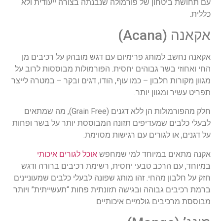
עם תחושת ביטחון של פורמולה שנבנתה בצורה ייעודית ולא
כללית.
אקאנה (Acana)
אקאנה נחשב למותג פרימיום עם דגש מובהק על רכיבים מן
החי ואחוזי בשר גבוהים יחסית. הפורמולות מבוססות לרוב על
מגוון מקורות חלבון – כמו עוף, הודו, דגים ובקר – במטרה לייצר
תפריט עשיר ומגוון יותר.
חלק מהפורמולות הן ללא דגנים (Grain Free), מה שמתאים
לבעלי כלבים שמעדיפים תזונה המבוססת יותר על בשר ופחות
על דגנים, או לגורים עם רגישות מסוימת.
אקנה מתאים במיוחד למי שמחפש
אוכל לגורים איכותי
במיוחד, עם הרכב טבעי יחסית, רשימת רכיבים ברורה ודגש
חזק על חלבון מהחי. זהו מותג שפונה לבעלי כלבים שמעוניינים
ברמת רכיבים גבוהה ובגישה תזונתית פחות “תעשייתית” ויותר
מבוססת מרכיבים גולמיים איכותיים