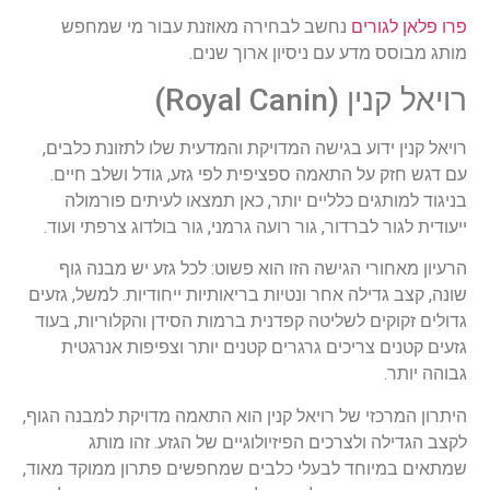
פרו פלאן לגורים
נחשב לבחירה מאוזנת עבור מי שמחפש
מותג מבוסס מדע עם ניסיון ארוך שנים.
רויאל קנין (Royal Canin)
רויאל קנין ידוע בגישה המדויקת והמדעית שלו לתזונת כלבים,
עם דגש חזק על התאמה ספציפית לפי גזע, גודל ושלב חיים.
בניגוד למותגים כלליים יותר, כאן תמצאו לעיתים פורמולה
ייעודית לגור לברדור, גור רועה גרמני, גור בולדוג צרפתי ועוד.
הרעיון מאחורי הגישה הזו הוא פשוט: לכל גזע יש מבנה גוף
שונה, קצב גדילה אחר ונטיות בריאותיות ייחודיות. למשל, גזעים
גדולים זקוקים לשליטה קפדנית ברמות הסידן והקלוריות, בעוד
גזעים קטנים צריכים גרגרים קטנים יותר וצפיפות אנרגטית
גבוהה יותר.
היתרון המרכזי של רויאל קנין הוא התאמה מדויקת למבנה הגוף,
לקצב הגדילה ולצרכים הפיזיולוגיים של הגזע. זהו מותג
שמתאים במיוחד לבעלי כלבים שמחפשים פתרון ממוקד מאוד,