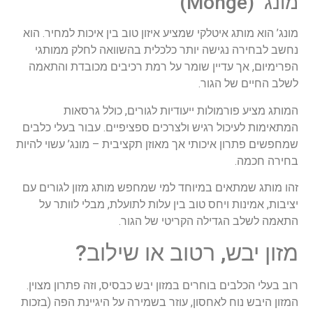
מונג’ (Monge)
מונג’ הוא מותג איטלקי שמציע איזון טוב בין איכות למחיר. הוא
נחשב לבחירה נגישה יותר כלכלית בהשוואה לחלק ממותגי
הפרימיום, אך עדיין שומר על רמת רכיבים מכובדת והתאמה
לשלב החיים של הגור.
המותג מציע פורמולות ייעודיות לגורים, כולל גרסאות
המתאימות לעיכול רגיש ולצרכים ספציפיים. עבור בעלי כלבים
שמחפשים פתרון איכותי אך מאוזן תקציבית – מונג’ עשוי להיות
בחירה חכמה.
זהו מותג שמתאים במיוחד למי שמחפש מותג מזון לגורים עם
יציבות, אמינות ויחס טוב בין עלות לתועלת, מבלי לוותר על
התאמה לשלב הגדילה הקריטי של הגור.
מזון יבש, רטוב או שילוב?
רוב בעלי הכלבים בוחרים במזון יבש כבסיס, וזה פתרון מצוין.
המזון היבש נוח לאחסון, עוזר בשמירה על היגיינת הפה (בזכות