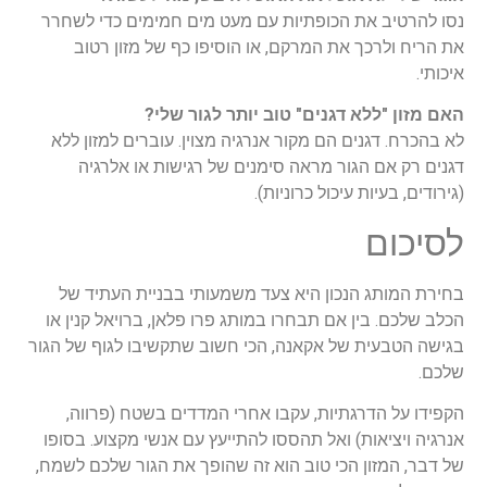
נסו להרטיב את הכופתיות עם מעט מים חמימים כדי לשחרר
את הריח ולרכך את המרקם, או הוסיפו כף של מזון רטוב
איכותי.
האם מזון "ללא דגנים" טוב יותר לגור שלי?
לא בהכרח. דגנים הם מקור אנרגיה מצוין. עוברים למזון ללא
דגנים רק אם הגור מראה סימנים של רגישות או אלרגיה
(גירודים, בעיות עיכול כרוניות).
לסיכום
בחירת המותג הנכון היא צעד משמעותי בבניית העתיד של
הכלב שלכם. בין אם תבחרו במותג פרו פלאן, ברויאל קנין או
בגישה הטבעית של אקאנה, הכי חשוב שתקשיבו לגוף של הגור
שלכם.
הקפידו על הדרגתיות, עקבו אחרי המדדים בשטח (פרווה,
אנרגיה ויציאות) ואל תהססו להתייעץ עם אנשי מקצוע. בסופו
של דבר, המזון הכי טוב הוא זה שהופך את הגור שלכם לשמח,