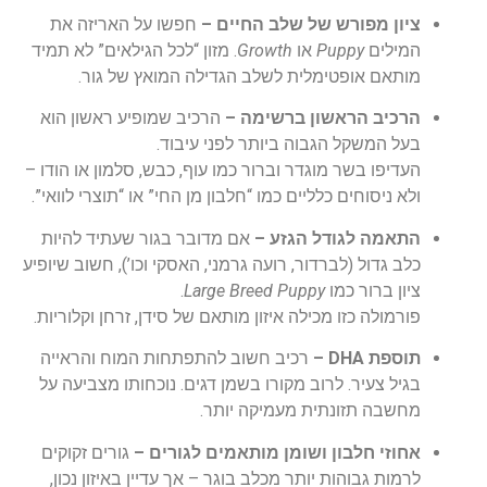
ציון מפורש של שלב החיים –
חפשו על האריזה את
המילים
Puppy
או
Growth
. מזון “לכל הגילאים” לא תמיד
מותאם אופטימלית לשלב הגדילה המואץ של גור.
הרכיב הראשון ברשימה –
הרכיב שמופיע ראשון הוא
בעל המשקל הגבוה ביותר לפני עיבוד.
העדיפו בשר מוגדר וברור כמו עוף, כבש, סלמון או הודו –
ולא ניסוחים כלליים כמו “חלבון מן החי” או “תוצרי לוואי”.
התאמה לגודל הגזע –
אם מדובר בגור שעתיד להיות
כלב גדול (לברדור, רועה גרמני, האסקי וכו’), חשוב שיופיע
ציון ברור כמו
Large Breed Puppy
.
פורמולה כזו מכילה איזון מותאם של סידן, זרחן וקלוריות.
תוספת DHA –
רכיב חשוב להתפתחות המוח והראייה
בגיל צעיר. לרוב מקורו בשמן דגים. נוכחותו מצביעה על
מחשבה תזונתית מעמיקה יותר.
אחוזי חלבון ושומן מותאמים לגורים –
גורים זקוקים
לרמות גבוהות יותר מכלב בוגר – אך עדיין באיזון נכון,