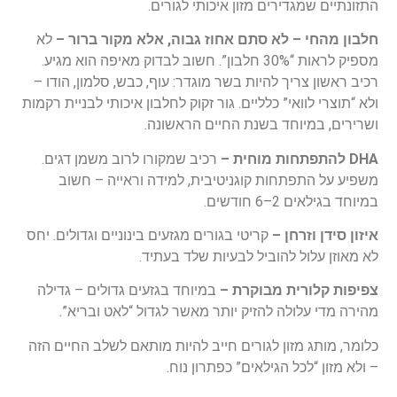
התזונתיים שמגדירים מזון איכותי לגורים.
חלבון מהחי – לא סתם אחוז גבוה, אלא מקור ברור –
לא
מספיק לראות “30% חלבון”. חשוב לבדוק מאיפה הוא מגיע.
רכיב ראשון צריך להיות בשר מוגדר: עוף, כבש, סלמון, הודו –
ולא “תוצרי לוואי” כלליים. גור זקוק לחלבון איכותי לבניית רקמות
ושרירים, במיוחד בשנת החיים הראשונה.
DHA להתפתחות מוחית –
רכיב שמקורו לרוב משמן דגים.
משפיע על התפתחות קוגניטיבית, למידה וראייה – חשוב
במיוחד בגילאים 2–6 חודשים.
איזון סידן וזרחן –
קריטי בגורים מגזעים בינוניים וגדולים. יחס
לא מאוזן עלול להוביל לבעיות שלד בעתיד.
צפיפות קלורית מבוקרת –
במיוחד בגזעים גדולים – גדילה
מהירה מדי עלולה להזיק יותר מאשר לגדול “לאט ובריא”.
כלומר, מותג מזון לגורים חייב להיות מותאם לשלב החיים הזה
– ולא מזון “לכל הגילאים” כפתרון נוח.